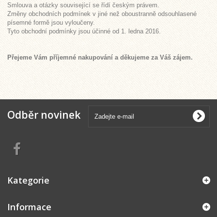
Smlouva a otázky související se řídí českým právem.
Změny obchodních podmínek v jiné než oboustranně odsouhlasené
písemné formě jsou vyloučeny.
Tyto obchodní podmínky jsou účinné od 1. ledna 2016.
Přejeme Vám příjemné nakupování a děkujeme za Váš zájem.
Odběr novinek
Kategorie
Informace