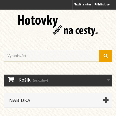
Napište nám
Přihlásit se
Košík
(prázdný)
NABÍDKA