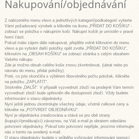
Nakupování/objednávání
Z nabízeného menu vlevo a jednotlivých kategorií/podkategorií vyberte
Vámi požadovaný výrobek a klikněte na ikonu „PŘIDAT DO KOŠÍKU“ -
zobrazí se položka v nákupním koši. Nákupní košík je umístěn v pravé
horní části.
Pokud máte zájem dále nakupovat, přejděte volně kliknutím do menu
vlevo a po vybrání další položky opět zvolte „PŘIDAT DO KOŠÍKU“,
kliknutím na „OBSAH KOŠÍKU“ se zobrazí stránka s celým obsahem
Vašeho nákupu.
Zde je možno obsah celého koše znovu zkontrolovat, (ubrat nebo po
návratu do menu, přidat položky).
Poté, co jste skončil/a s výběrem libovolného počtu položek, klikněte
na položku „ZAPLATIT“.
Stiskněte „DALŠÍ“. V případě vyzvednutí zboží na prodejně Vám termín
vyzvednutí zboží bude upřesněn dle dostupnosti zboží. Vždy budete
informování o stavu objednávky.
Nyní ještě jednou zkontrolujte všechny údaje, včetně celkové ceny a
klikněte na „POTVRDIT OBJEDNÁVKU“.
Nyní je objednávka zrealizována a stává se pro obě strany
(kupující/prodávající) závaznou, na Váš e-mail je obratem odesláno
potvrzení objednávky. Pokud toto potvrzení nepřijde, prosíme informujte
nás o tomto na uvedený e-mail.
O stavu objednávky budete v průběhu vyřizování informování pomocí