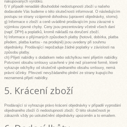
nakupovaných výrobků.
f) V případě nenadálé dlouhodobé nedostupnosti zboží u našeho
dodavatele Vás budeme o této skutečnosti informovat. O následujícím
postupu se strany vzájemně dohodnou (upravení objednávky, storno).
g) Informace o zboží a ceně uváděné prodávajícím jsou závazné s
výjimkou zjevné chyby. Ceny jsou prezentovány včetně všech daní
(např. DPH) a poplatků, kromě nákladů na doručení zboží.
h) Informace o přijímaných způsobech platby (hotově, dobírka, platba
předem, platba kartou - na prodejně) jsou uvedeny při souhrnu
objednávky. Prodávající nepožaduje žádné poplatky v závislosti na
způsobu platby.
ch) Přijetí nabídky s dodatkem nebo odchylkou není přijetím nabídky.
Potvrzení obsahu smlouvy uzavřené v jiné než písemné formě, které
vykazuje odchylky od skutečně ujednaného obsahu smlouvy, nemá
právní účinky. Převzetí nevyžádaného plnění ze strany kupujícího
neznamená přijetí nabídky.
5. Krácení zboží
Prodávající si vyhrazuje právo krácení objednávky v případě vyprodání
objednaného zboží či nedostupnosti zboží. O této skutečnosti je
zákazník vždy po uskutečnění objednávky upozorněn a to emailem.