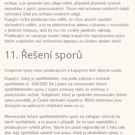
eviduje, a je oprávněn tyto údaje měnit, případně písemně vyslovit
nesouhlas s jejich zpracováváním. Dozor nad ochranou osobních údajů
vykonává Úřad pro ochranu osobních údajů.
Kupující může prodávajícímu sdělit, že chce ukončit zasílání
obchodních sdělní, a to na elektronickou adresu získanou v souvislosti
s plněním smlouvy, aniž by mu tím vznikly jakékoliv náklady.
Prodávající se zavazuje osobní údaje kupujícího neposkytnout jiným
třetím subjektům než smluvnímu dopravci za účelem dodání zboží.
11. Řešení sporů
Vzájemné spory mezi prodávajícím a kupujícím řeší obecné soudy.
Kupující, který je spotřebitelem, má podle zákona o ochraně
spotřebitele (č. 634/1992 Sb.) právo na mimosoudní řešení
spotřebitelského sporu z kupní smlouvy nebo ze smlouvy o
poskytování služeb. Subjektem, který je oprávněn mimosoudní řešení
sporu provádět, je Česká obchodní inspekce. Bližší informace jsou
dostupné na webových stránkách www.coi.cz.
Mimosoudní řešení spotřebitelského sporu se zahajuje výlučně na
návrh spotřebitele, a to pouze v případě, že se spor nepodařilo s
prodávajícím vyřešit přímo. Návrh lze podat nejpozději do 1 roku ode
dne, kdy spotřebitel uplatnil své právo, které je předmětem sporu, u