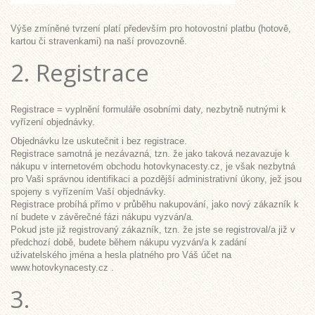
Výše zmíněné tvrzení platí především pro hotovostní platbu (hotově,
kartou či stravenkami) na naší provozovně.
2. Registrace
Registrace = vyplnění formuláře osobními daty, nezbytně nutnými k
vyřízení objednávky.
Objednávku lze uskutečnit i bez registrace.
Registrace samotná je nezávazná, tzn. že jako taková nezavazuje k
nákupu v internetovém obchodu hotovkynacesty.cz, je však nezbytná
pro Vaši správnou identifikaci a pozdější administrativní úkony, jež jsou
spojeny s vyřízením Vaší objednávky.
Registrace probíhá přímo v průběhu nakupování, jako nový zákazník k
ní budete v závěrečné fázi nákupu vyzván/a.
Pokud jste již registrovaný zákazník, tzn. že jste se registroval/a již v
předchozí době, budete během nákupu vyzván/a k zadání
uživatelského jména a hesla platného pro Váš účet na
www.hotovkynacesty.cz .
3.