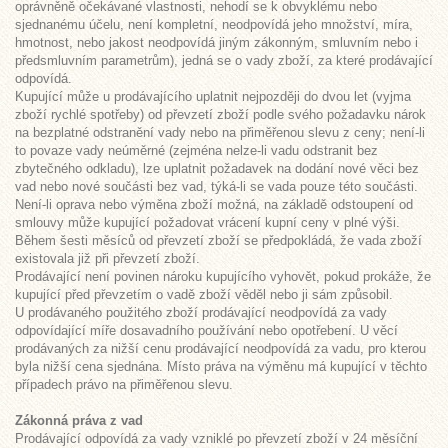
oprávněně očekávané vlastnosti, nehodí se k obvyklému nebo
sjednanému účelu, není kompletní, neodpovídá jeho množství, míra,
hmotnost, nebo jakost neodpovídá jiným zákonným, smluvním nebo i
předsmluvním parametrům), jedná se o vady zboží, za které prodávající
odpovídá.
Kupující může u prodávajícího uplatnit nejpozději do dvou let (vyjma
zboží rychlé spotřeby) od převzetí zboží podle svého požadavku nárok
na bezplatné odstranění vady nebo na přiměřenou slevu z ceny; není-li
to povaze vady neúměrné (zejména nelze-li vadu odstranit bez
zbytečného odkladu), lze uplatnit požadavek na dodání nové věci bez
vad nebo nové součásti bez vad, týká-li se vada pouze této součásti.
Není-li oprava nebo výměna zboží možná, na základě odstoupení od
smlouvy může kupující požadovat vrácení kupní ceny v plné výši.
Během šesti měsíců od převzetí zboží se předpokládá, že vada zboží
existovala již při převzetí zboží.
Prodávající není povinen nároku kupujícího vyhovět, pokud prokáže, že
kupující před převzetím o vadě zboží věděl nebo ji sám způsobil.
U prodávaného použitého zboží prodávající neodpovídá za vady
odpovídající míře dosavadního používání nebo opotřebení. U věcí
prodávaných za nižší cenu prodávající neodpovídá za vadu, pro kterou
byla nižší cena sjednána. Místo práva na výměnu má kupující v těchto
případech právo na přiměřenou slevu.
Zákonná práva z vad
Prodávající odpovídá za vady vzniklé po převzetí zboží v 24 měsíční