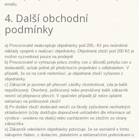
emailu.
4. Další obchodní
podmínky
a) Provozovatel neakceptuje objednávky pod 200,- Kč pro neúměrné
náklady spojené s realizací objednávky. Objednané zboží pod 200 Kč je
možno vyzvednout pouze na prodejně.
b) Provozovatel si vyhrazuje právo změny cen z důvodů pohybu cen u
dodavatelů, avšak jedině při předchozím projednání s odběratelem. V
případě, že se na ceně nedomluví, je objednané zboží vyřazeno z
objednávky.
c) Zákazník je povinen při převzetí zásilky zkontrolovat, zda je balík
nepoškozený. Otevřený, poškozený nebo promáčený balík zákazník
nesmí od přepravce převzít. V opačném případě již nelze uplatnit
reklamaci na poškozené zboží!
d) Po dodání zboží dodavatel neručí za škody způsobené nevhodným
skladováním (vždy dodržujte doporučené uskladnění dle informace od
výrobce - uvedeno na obalu) nebo zacházením se zbožím ze strany
zákazníka.
e) Zákazník odesláním objednávky potvrzuje, že se seznámil s tímto
nákupním řádem, s dodacími, platebními a reklamačními podmínkami u