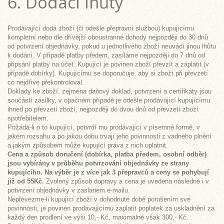
6. Dodací lhůty
Prodávající dodá zboží (či odešle přepravní službou) kupujícímu
kompletní nebo dle dřívější oboustranné dohody nejpozději do 30 dnů
od potvrzení objednávky, pokud u jednotlivého zboží neuvádí jinou lhůtu
k dodání. V případě platby předem, zasíláme nejpozději do 7 dnů od
připsání platby na účet. Kupující je povinen zboží převzít a zaplatit (v
případě dobírky). Kupujícímu se doporučuje, aby si zboží při převzetí
co nejdříve překontroloval.
Doklady ke zboží, zejména daňový doklad, potvrzení a certifikáty jsou
součástí zásilky, v opačném případě je odešle prodávající kupujícímu
ihned po převzetí zboží, nejpozději do dvou dnů od převzetí zboží
spotřebitelem.
Požádá-li o to kupující, potvrdí mu prodávající v písemné formě, v
jakém rozsahu a po jakou dobu trvají jeho povinnosti z vadného plnění
a jakým způsobem může kupující práva z nich uplatnit.
Cena a způsob doručení (dobírka, platba předem, osobní odběr)
jsou vybírány v průběhu potvrzování objednávky ze strany
kupujícího. Na výběr je z více jak 3 přepravců a ceny se pohybují
již od 55Kč.
Zvolený způsob dopravy a cena je uvedena následně i v
potvrzení objednávky v zaslaném e-mailu.
Nepřevezme-li kupující zboží v dohodnuté době porušením své
povinnosti, je povinen prodávajícímu zaplatit poplatek za uskladnění za
každý den prodlení ve výši 10,- Kč, maximálně však 300,- Kč.