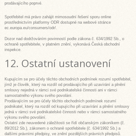
prodávajícího poprvé.
Spotřebitel má právo zahájit mimosoudní řešení sporu online
prostřednictvím platformy ODR dostupné na webové stránce
ec.europa.eu/consumers/odr/.
Dozor nad dodržováním povinností podle zákona č. 634/1992 Sb., o
ochraně spotřebitele, v platném znění, vykonává Česká obchodní
inspekce.
12. Ostatní ustanovení
Kupujícím se pro účely těchto obchodních podmínek rozumí spotřebitel,
jímž je člověk, který na rozdíl od prodávajícího při uzavírání a plnění
smlouvy nejedná v rámci své podnikatelské činnosti ani v rámci
samostatného výkonu svého povolání.
Prodávajícím se pro účely těchto obchodních podmínek rozumí
podnikatel, který na rozdíl od kupujícího při uzavírání a plnění smlouvy
jedná v rámci své podnikatelské činnosti nebo v rámci samostatného
výkonu svého povolání.
Ostatní zde neuvedené záležitosti se řídí občanským zákoníkem (č.
89/2012 Sb.), zákonem o ochraně spotřebitele (č. 634/1992 Sb.) a
dalšími právními předpisy, ve znění pozdějších právních předpisů.