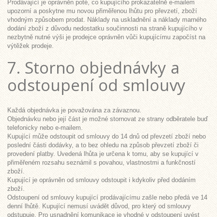
Prodávající je oprávněn poté, co kupujícího prokazatelně e-mailem
upozorní a poskytne mu novou přiměřenou lhůtu pro převzetí, zboží
vhodným způsobem prodat. Náklady na uskladnění a náklady marného
dodání zboží z důvodu nedostatku součinnosti na straně kupujícího v
nezbytně nutné výši je prodejce oprávněn vůči kupujícímu započíst na
výtěžek prodeje.
7. Storno objednávky a
odstoupení od smlouvy
Každá objednávka je považována za závaznou.
Objednávku nebo její část je možné stornovat ze strany odběratele buď
telefonicky nebo e-mailem.
Kupující může odstoupit od smlouvy do 14 dnů od převzetí zboží nebo
poslední části dodávky, a to bez ohledu na způsob převzetí zboží či
provedení platby. Uvedená lhůta je určena k tomu, aby se kupující v
přiměřeném rozsahu seznámil s povahou, vlastnostmi a funkčností
zboží.
Kupující je oprávněn od smlouvy odstoupit i kdykoliv před dodáním
zboží.
Odstoupení od smlouvy kupující prodávajícímu zašle nebo předá ve 14
denní lhůtě. Kupující nemusí uvádět důvod, pro který od smlouvy
odstupuje. Pro usnadnění komunikace je vhodné v odstoupení uvést