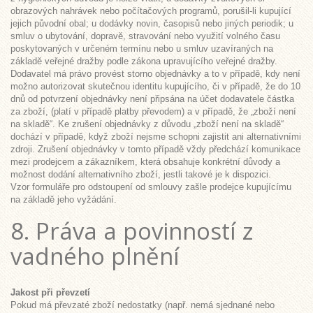
obrazových nahrávek nebo počítačových programů, porušil-li kupující
jejich původní obal; u dodávky novin, časopisů nebo jiných periodik; u
smluv o ubytování, dopravě, stravování nebo využití volného času
poskytovaných v určeném termínu nebo u smluv uzavíraných na
základě veřejné dražby podle zákona upravujícího veřejné dražby.
Dodavatel má právo provést storno objednávky a to v případě, kdy není
možno autorizovat skutečnou identitu kupujícího, či v případě, že do 10
dnů od potvrzení objednávky není připsána na účet dodavatele částka
za zboží, (platí v případě platby převodem) a v případě, že „zboží není
na skladě“. Ke zrušení objednávky z důvodu „zboží není na skladě“
dochází v případě, když zboží nejsme schopni zajistit ani alternativními
zdroji. Zrušení objednávky v tomto případě vždy předchází komunikace
mezi prodejcem a zákazníkem, která obsahuje konkrétní důvody a
možnost dodání alternativního zboží, jestli takové je k dispozici.
Vzor formuláře pro odstoupení od smlouvy zašle prodejce kupujícímu
na základě jeho vyžádání.
8. Práva a povinností z
vadného plnění
Jakost při převzetí
Pokud má převzaté zboží nedostatky (např. nemá sjednané nebo