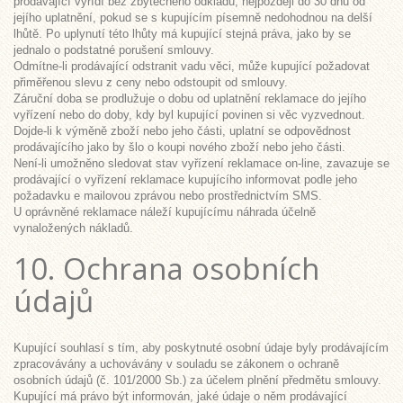
prodávající vyřídí bez zbytečného odkladu, nejpozději do 30 dnů od
jejího uplatnění, pokud se s kupujícím písemně nedohodnou na delší
lhůtě. Po uplynutí této lhůty má kupující stejná práva, jako by se
jednalo o podstatné porušení smlouvy.
Odmítne-li prodávající odstranit vadu věci, může kupující požadovat
přiměřenou slevu z ceny nebo odstoupit od smlouvy.
Záruční doba se prodlužuje o dobu od uplatnění reklamace do jejího
vyřízení nebo do doby, kdy byl kupující povinen si věc vyzvednout.
Dojde-li k výměně zboží nebo jeho části, uplatní se odpovědnost
prodávajícího jako by šlo o koupi nového zboží nebo jeho části.
Není-li umožněno sledovat stav vyřízení reklamace on-line, zavazuje se
prodávající o vyřízení reklamace kupujícího informovat podle jeho
požadavku e mailovou zprávou nebo prostřednictvím SMS.
U oprávněné reklamace náleží kupujícímu náhrada účelně
vynaložených nákladů.
10. Ochrana osobních
údajů
Kupující souhlasí s tím, aby poskytnuté osobní údaje byly prodávajícím
zpracovávány a uchovávány v souladu se zákonem o ochraně
osobních údajů (č. 101/2000 Sb.) za účelem plnění předmětu smlouvy.
Kupující má právo být informován, jaké údaje o něm prodávající