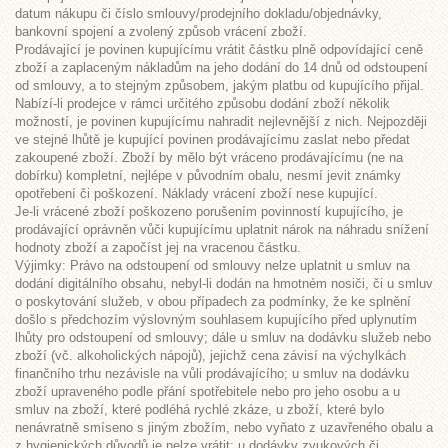
datum nákupu či číslo smlouvy/prodejního dokladu/objednávky,
bankovní spojení a zvolený způsob vrácení zboží.
Prodávající je povinen kupujícímu vrátit částku plně odpovídající ceně
zboží a zaplaceným nákladům na jeho dodání do 14 dnů od odstoupení
od smlouvy, a to stejným způsobem, jakým platbu od kupujícího přijal.
Nabízí-li prodejce v rámci určitého způsobu dodání zboží několik
možností, je povinen kupujícímu nahradit nejlevnější z nich. Nejpozději
ve stejné lhůtě je kupující povinen prodávajícímu zaslat nebo předat
zakoupené zboží. Zboží by mělo být vráceno prodávajícímu (ne na
dobírku) kompletní, nejlépe v původním obalu, nesmí jevit známky
opotřebení či poškození. Náklady vrácení zboží nese kupující.
Je-li vrácené zboží poškozeno porušením povinností kupujícího, je
prodávající oprávněn vůči kupujícímu uplatnit nárok na náhradu snížení
hodnoty zboží a započíst jej na vracenou částku.
Výjimky: Právo na odstoupení od smlouvy nelze uplatnit u smluv na
dodání digitálního obsahu, nebyl-li dodán na hmotném nosiči, či u smluv
o poskytování služeb, v obou případech za podmínky, že ke splnění
došlo s předchozím výslovným souhlasem kupujícího před uplynutím
lhůty pro odstoupení od smlouvy; dále u smluv na dodávku služeb nebo
zboží (vč. alkoholických nápojů), jejichž cena závisí na výchylkách
finančního trhu nezávisle na vůli prodávajícího; u smluv na dodávku
zboží upraveného podle přání spotřebitele nebo pro jeho osobu a u
smluv na zboží, které podléhá rychlé zkáze, u zboží, které bylo
nenávratně smíseno s jiným zbožím, nebo vyňato z uzavřeného obalu a
z hygienických důvodů je nelze vrátit; u dodávky zvukových či