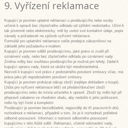
9. Vyřízení reklamace
Kupující je povinen uplatnit reklamaci u prodávajícího nebo osoby
určené k opravě bez zbytečného odkladu od zjištění nedostatku. Učiní-li
tak písemně nebo elektronicky, měl by uvést své kontaktní údaje, popis
závady a požadavek na způsob vyřízení reklamace.
Formulář pro uplatnění reklamace zašle prodejce zákazníkovi na
základě jeho požadavku e-mailem.
Kupující je povinen sdělit prodávajícímu, jaké právo si zvolil při
oznámení vady, nebo bez zbytečného odkladu po oznámení vady.
Změna volby bez souhlasu prodávajícího je možná jen tehdy, žádal-li
kupující opravu vady, která se ukáže být neodstranitelná.
Nezvolí-li kupující své právo z podstatného porušení smlouvy včas, má
práva jako při nepodstatném porušení smlouvy.
Kupující je povinen prokázat nákup zboží (nejlépe dokladem o koupi).
Lhůta pro vyřízení reklamace běží od předání/doručení zboží
prodávajícímu nebo do místa určeného k opravě. Zboží by mělo být při
přepravě zabaleno ve vhodném obalu, aby nedošlo k jeho poškození,
mělo by být čisté a kompletní.
Prodávající je povinen bezodkladně, nejpozději do tří pracovních dnů,
rozhodnout o reklamaci, případně o tom, že je k rozhodnutí potřebné
odborné posouzení. Informaci o nutnosti odborného posouzení
kupujícímu v této lhůtě sdělí. Reklamaci, včetně odstranění vady,