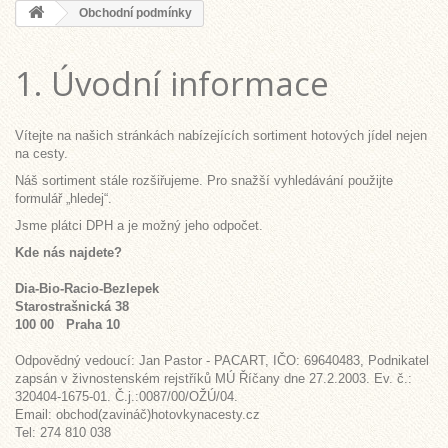
Obchodní podmínky
1. Úvodní informace
Vítejte na našich stránkách nabízejících sortiment hotových jídel nejen
na cesty.
Náš sortiment stále rozšiřujeme. Pro snažší vyhledávání použijte
formulář „hledej“.
Jsme plátci DPH a je možný jeho odpočet.
Kde nás najdete?
Dia-Bio-Racio-Bezlepek
Starostrašnická 38
100 00 Praha 10
Odpovědný vedoucí: Jan Pastor - PACART, IČO: 69640483, Podnikatel
zapsán v živnostenském rejstříků MÚ Říčany dne 27.2.2003. Ev. č.:
320404-1675-01. Č.j.:0087/00/OŽÚ/04.
Email: obchod(zavináč)hotovkynacesty.cz
Tel: 274 810 038