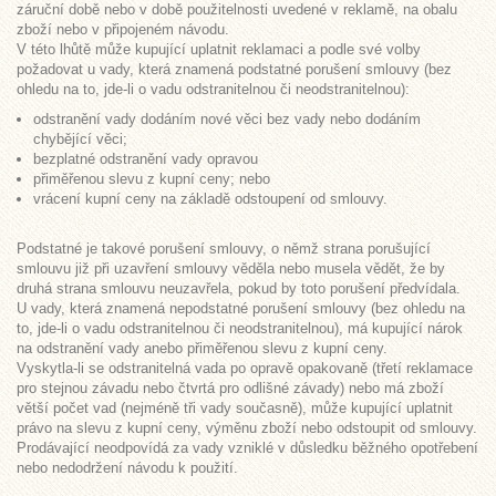
záruční době nebo v době použitelnosti uvedené v reklamě, na obalu
zboží nebo v připojeném návodu.
V této lhůtě může kupující uplatnit reklamaci a podle své volby
požadovat u vady, která znamená podstatné porušení smlouvy (bez
ohledu na to, jde-li o vadu odstranitelnou či neodstranitelnou):
odstranění vady dodáním nové věci bez vady nebo dodáním
chybějící věci;
bezplatné odstranění vady opravou
přiměřenou slevu z kupní ceny; nebo
vrácení kupní ceny na základě odstoupení od smlouvy.
Podstatné je takové porušení smlouvy, o němž strana porušující
smlouvu již při uzavření smlouvy věděla nebo musela vědět, že by
druhá strana smlouvu neuzavřela, pokud by toto porušení předvídala.
U vady, která znamená nepodstatné porušení smlouvy (bez ohledu na
to, jde-li o vadu odstranitelnou či neodstranitelnou), má kupující nárok
na odstranění vady anebo přiměřenou slevu z kupní ceny.
Vyskytla-li se odstranitelná vada po opravě opakovaně (třetí reklamace
pro stejnou závadu nebo čtvrtá pro odlišné závady) nebo má zboží
větší počet vad (nejméně tři vady současně), může kupující uplatnit
právo na slevu z kupní ceny, výměnu zboží nebo odstoupit od smlouvy.
Prodávající neodpovídá za vady vzniklé v důsledku běžného opotřebení
nebo nedodržení návodu k použití.